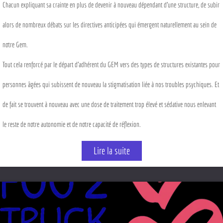
Chacun expliquant sa crainte en plus de devenir à nouveau dépendant d’une structure, de subir
alors de nombreux débats sur les directives anticipées qui émergent naturellement au sein de
notre Gem.
Tout cela renforcé par le départ d’adhérent du GEM vers des types de structures existantes pour
personnes âgées qui subissent de nouveau la stigmatisation liée à nos troubles psychiques. Et
de fait se trouvent à nouveau avec une dose de traitement trop élevé et sédative nous enlevant
le reste de notre autonomie et de notre capacité de réflexion.
Lire la suite